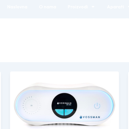
Naslovna
O nama
Proizvodi
Aparati
Online prodaja
Kontak