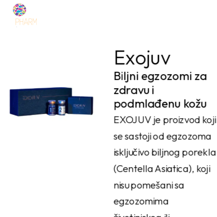
Skip
to
content
Exojuv
Biljni egzozomi za
zdravu i
podmlađenu kožu
EXOJUV je proizvod koji
se sastoji od egzozoma
isključivo biljnog porekla
(Centella Asiatica), koji
nisu pomešani sa
egzozomima