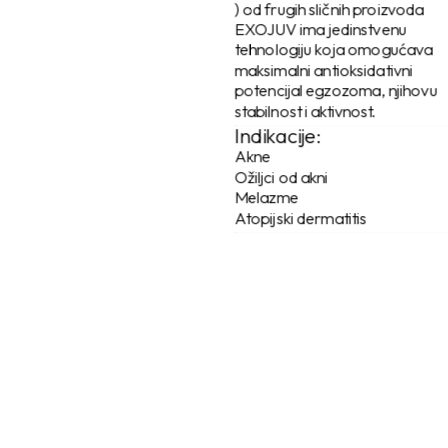
) od frugih sličnih proizvoda
EXOJUV ima jedinstvenu
tehnologiju koja omogućava
maksimalni antioksidativni
potencijal egzozoma, njihovu
stabilnost i aktivnost.
Indikacije:
Akne
Ožiljci od akni
Melazme
Atopijski dermatitis