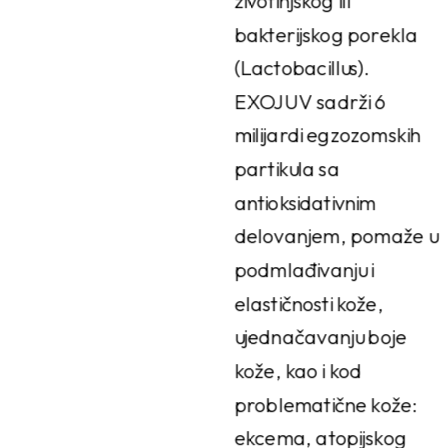
životinjskog ili
bakterijskog porekla
(Lactobacillus).
EXOJUV sadrži 6
milijardi egzozomskih
partikula sa
antioksidativnim
delovanjem, pomaže u
podmlađivanju i
elastičnosti kože,
ujednačavanju boje
kože, kao i kod
problematične kože:
ekcema, atopijskog