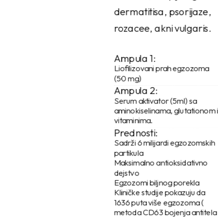
dermatitisa, psorijaze,
rozacee, akni vulgaris.
Ampula 1:
Liofilizovani prah egzozoma
(50 mg)
Ampula 2:
Serum aktivator (5ml) sa
aminokiselinama, glutationom 
vitaminima.
Prednosti:
Sadrži 6 milijardi egzozomskih
partikula
Maksimalno antioksidativno
dejstvo
Egzozomi biljnog porekla
Kliničke studije pokazuju da
1636 puta više egzozoma (
metoda CD63 bojenja antitela