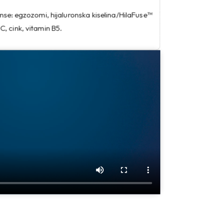
nse: egzozomi, hijaluronska kiselina/HilaFuse™
, cink, vitamin B5.