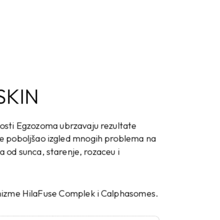
Edukacije
Novosti
t
SKIN
sti Egzozoma ubrzavaju rezultate
se poboljšao izgled mnogih problema na
nja od sunca, starenje, rozaceu i
nizme HilaFuse Complek i Calphasomes.