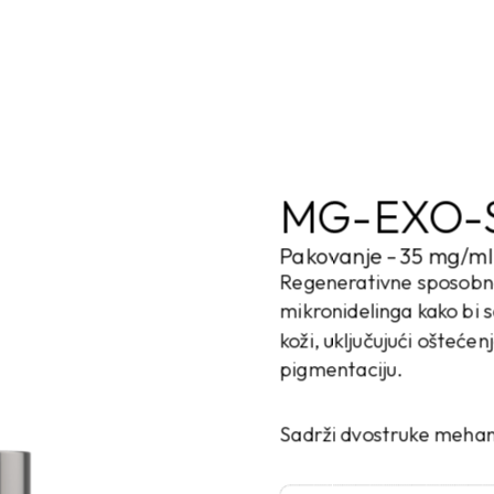
Naslovna
O nama
Proizvodi
Aparati
Online prodaja
Kontak
MG-EXO-
Pakovanje - 35 mg/ml
Regenerativne sposobno
mikronidelinga kako bi 
koži, uključujući ošteće
pigmentaciju.
Sadrži dvostruke meha