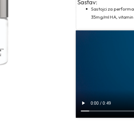
Sastav:
Sastojci za performa
35mg/ml HA, vitamin C