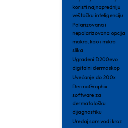
koristi najnapredniju
veštačku inteligenciju
Polarizovana i
nepolarizovana opcija
makro, kao i mikro
slika
Ugrađeni D200evo
digitalni dermoskop
Uvećanje do 200x
DermaGraphix
software za
dermatološku
dijagnostiku
Uređaj sam vodi kroz