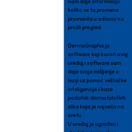
nam daje informaciju
koliko se ta promena
promanila u odnosu na
prošli pregled.
DermaGraphix je
software koji koristi ovaj
uređaj i software sam
daje svoje mišljenje o
leziji uz pomoć veštačke
inteligencije i baze
podatak dermatoloških
slika koja je najveća na
svetu.
U uređaj je ugrađen i