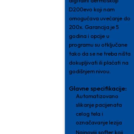
digitalni dermoskop
D200evo koji nam
omogućava uvećanje do
200x. Garancija je 5
godina i opcije u
programu su otključane
tako da se ne treba ništa
dokupljivati ili plaćati na
godišnjem nivou.
Glavne specifikacije:
Automatizovano
slikanje pacijenata
celog tela i
označavanje lezija
Najnoviji softer koji