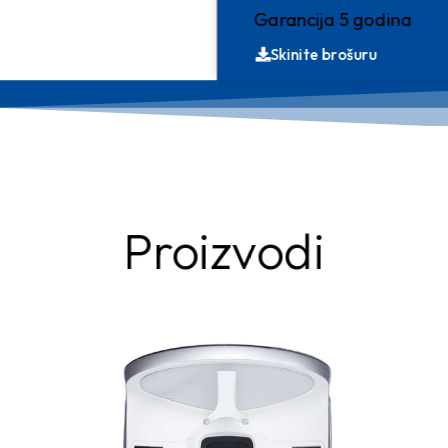
Garancija 5 godina
Skinite brošuru
Proizvodi