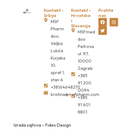
Kontakt -
Kontakt -
Pratite
Srbija
Hrvatska
nas
F
T
I
i
MSF
a
w
n
Slovenija
c
i
s
Pharm
MSFmed
e
t
t
doo,
b
t
a
doo
o
e
g
Veljka
o
r
r
Petrova
k
a
Lukića
ul. 97,
m
Kurjaka
10000
10,
Zagreb
sprat 1,
+385
stan 4
91 200
+381646482111
0094
kristina@msfpharm.com
+385
91 601
8801
Izrada sajtova
–
Fides Design