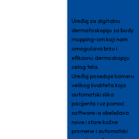
DERMATOLOŠKOJ TAKO
I U ESTETSKOJ
MEDICINI.
Uređaj za digitalnu
dermatoskopiju sa body
mapping-om koji nam
omogućava brzu i
efikasnu dermoskopiju
celog tela.
Uređaj poseduje kameru
velikog kvaliteta koja
automatski slika
pacijenta i uz pomoć
software-a obeležava
nove i stare kožne
promene i automatski