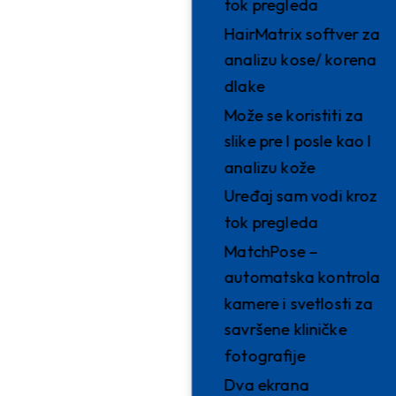
tok pregleda
HairMatrix softver za
analizu kose/ korena
dlake
Može se koristiti za
slike pre I posle kao I
analizu kože
Uređaj sam vodi kroz
tok pregleda
MatchPose –
automatska kontrola
kamere i svetlosti za
savršene kliničke
fotografije
Dva ekrana