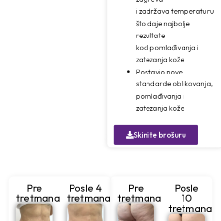
i zadržava temperaturu
što daje najbolje
rezultate
kod pomlađivanja i
zatezanja kože
Postavio nove
standarde oblikovanja,
pomlađivanja i
zatezanja kože
Skinite brošuru
Pre
Posle 4
Pre
Posle
tretmana
tretmana
tretmana
10
tretmana