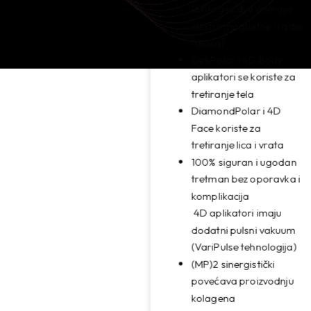
(sinergija dve energije
elektromagnetne i radio
talasa)
OctiPolar i 4D Body
aplikatori se koriste za
tretiranje tela
DiamondPolar i 4D
Face koriste za
tretiranje lica i vrata
100% siguran i ugodan
tretman bez oporavka i
komplikacija
4D aplikatori imaju
dodatni pulsni vakuum
(VariPulse tehnologija)
(MP)2 sinergistički
povećava proizvodnju
kolagena