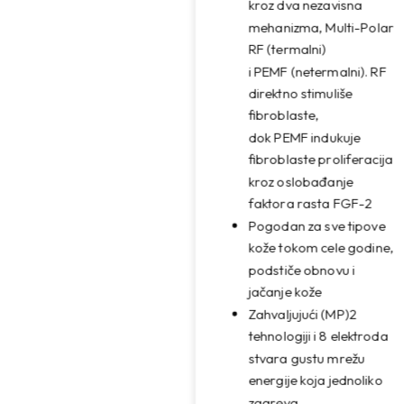
kroz dva nezavisna
mehanizma, Multi-Polar
RF (termalni)
i PEMF (netermalni). RF
direktno stimuliše
fibroblaste,
dok PEMF indukuje
fibroblaste proliferacija
kroz oslobađanje
faktora rasta FGF-2
Pogodan za sve tipove
kože tokom cele godine,
podstiče obnovu i
jačanje kože
Zahvaljujući (MP)2
tehnologiji i 8 elektroda
stvara gustu mrežu
energije koja jednoliko
zagreva