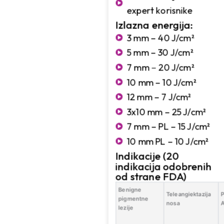
expert korisnike
Izlazna energija:
3 mm – 40 J/cm²
5 mm – 30 J/cm²
7 mm – 20 J/cm²
10 mm – 10 J/cm²
12 mm – 7 J/cm²
3x10 mm – 25 J/cm²
7 mm – PL – 15 J/cm²
10 mm PL – 10 J/cm²
Indikacije (20
indikacija odobrenih
od strane FDA)
Benigne
Teleangiektazija
P
pigmentne
nosa
lezije