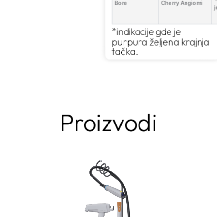
Bore
Cherry Angiomi
j
*indikacije gde je
purpura željena krajnja
tačka.
Proizvodi