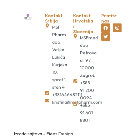
Kontakt -
Kontakt -
Pratite
Srbija
Hrvatska
nas
F
T
I
i
MSF
a
w
n
Slovenija
c
i
s
Pharm
MSFmed
e
t
t
doo,
b
t
a
doo
o
e
g
Veljka
o
r
r
Petrova
k
a
Lukića
ul. 97,
m
Kurjaka
10000
10,
Zagreb
sprat 1,
+385
stan 4
91 200
+381646482111
0094
kristina@msfpharm.com
+385
91 601
8801
Izrada sajtova
–
Fides Design