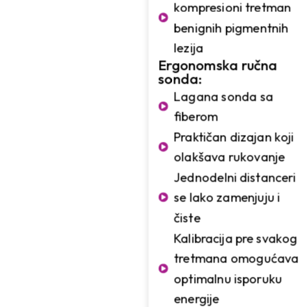
kompresioni tretman
benignih pigmentnih
lezija
Ergonomska ručna
sonda:
Lagana sonda sa
fiberom
Praktičan dizajan koji
olakšava rukovanje
Jednodelni distanceri
se lako zamenjuju i
čiste
Kalibracija pre svakog
tretmana omogućava
optimalnu isporuku
energije