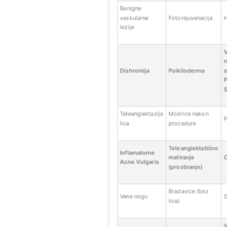
Benigne
vaskularne
Fotorejuvenacija
lezije
V
m
Dishromija
Poikiloderma
P
Teleangiektazija
Modrice nakon
P
lica
procedure
Teleangiektatično
Inflamatorne
matiranje
O
Acne Vulgaris
(prostiranje)
Bradavice (bez
Vene nogu
S
lica)