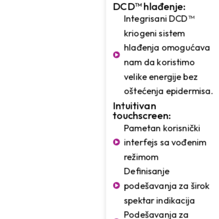
DCD™ hlađenje:
Integrisani DCD™
kriogeni sistem
hlađenja omogućava
nam da koristimo
velike energije bez
oštećenja epidermisa.
Intuitivan
touchscreen:
Pametan korisnički
interfejs sa vođenim
režimom
Definisanje
podešavanja za širok
spektar indikacija
Podešavanja za